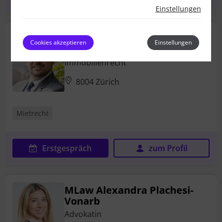
Einstellungen
Roman Wyrsch
Cookies akzeptieren
Einstellungen
Fachanwalt SAV Bau- und
Immobilienrecht
8004 Zürich
Mietrecht
Erstgespräch
zum Profil
MLaw Alexandra Plachesi-
Vonarb
Advokatin