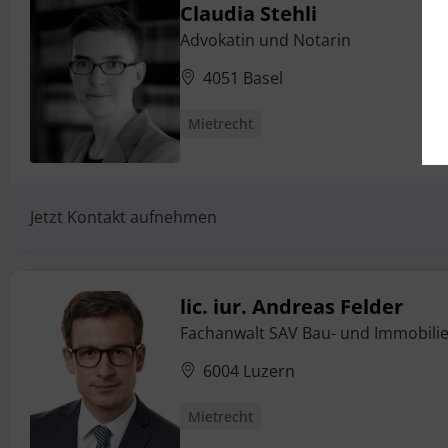
Claudia Stehli
Advokatin und Notarin
4051 Basel
Mietrecht
Jetzt Kontakt aufnehmen
lic. iur. Andreas Felder
Fachanwalt SAV Bau- und Immobili
6004 Luzern
Mietrecht