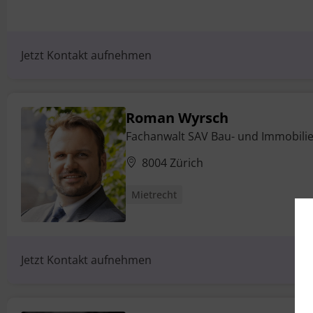
Jetzt Kontakt aufnehmen
Roman Wyrsch
Fachanwalt SAV Bau- und Immobili
8004 Zürich
Mietrecht
Jetzt Kontakt aufnehmen