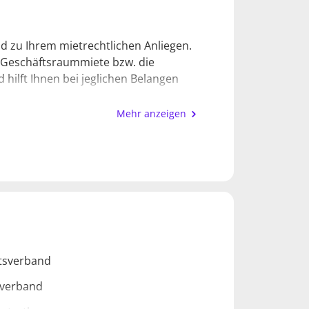
nd zu Ihrem mietrechtlichen Anliegen.
e Geschäftsraummiete bzw. die
hilft Ihnen bei jeglichen Belangen
Mehr anzeigen
, klar, verständlich und
ge und pragmatische Lösungsansätze zu
tützen. Dank meiner langjährigen
ck, mit welchem ich Ihre Ansprüche
Experten aus verschiedenen Bereichen
tsverband
breit abgestützten Team von
 zu Rate gezogen werden.
sverband