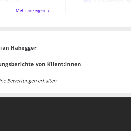
KMU-Verband Wi
nrecht an der KV
n Sie auf meine langjährige Expertise im Mietrecht, welche 
Mehr anzeigen
Vereinigung der 
rochen einen Eintrag im Ranking von Bilanz/Le Temps der 
 an den
t eingebracht hat und vereinbaren Sie gerne einen Termin 
Bezirksrichter Zü
nwil
rauf, Sie persönlich kennenzulernen!
sanwalt, Advokatur
tian Habegger
: BHR Rechtsanwälte AG
ter und
ksgericht Zürich
ungsberichte von Klient:innen
hreiber und
richt Zürich
ine Bewertungen erhalten
hl für Handels- und
eter Forstmoser,