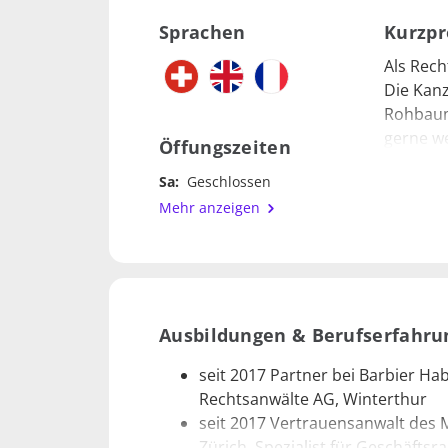
Sprachen
Kurzpr
Als Rech
Die Kanz
Rohbaumi
gerne we
Öffungszeiten
Sa:
Geschlossen
Bei der 
Mehr anzeigen
ergebnis
entwicke
Richtere
und Inte
Ausbildungen & Berufserfahru
Mein aus
seit 2017 Partner bei Barbier Ha
zurückzu
Rechtsanwälte AG, Winterthur
Speziali
seit 2017 Vertrauensanwalt des
Zürich, Spezialist für Geschäfts