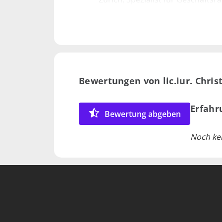
seit 2015 Dozent für Obligatione
Vertraue
Business School, Zürich
ununterb
2015 – 2020 Ersatzbezirksrichter
Mietrech
Bezirksgerichten Dietikon und Hi
schon da
2015 – 2017 selbständiger Recht
Holbeinstrasse, Zürich
Bewertungen von lic.iur. Chris
© Fotos
2007 – 2015 ständiger Ersatzrich
Geschäftsleitungsmitglied, Bezir
2007 Zulassung als Rechtsanwalt
Erfahr
Bewertung abgeben
2003 – 2006 Auditor, Gerichtssc
Gerichtsschreiber mbA, Bezirksge
Noch ke
2001 – 2003 Assistent am Lehrstu
Wirtschaftsrecht von Prof. Dr. P
Universität Zürich