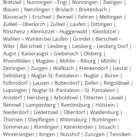
Bretzwil | Nunningen – Engi | Nunningen | Zwingen |
Blauen | Nenzlingen | Brislach | Breitenbach |
Büsserach | Erschwil | Beinwil | Fehren | Meltingen |
Zullwil – Oberkirch | Zullwil | Laufen | Dittingen |
Röschenz | Kleinlützel – Huggerwald | Kleinlützel |
Wahlen – Wahlen bei Laufen | Grindel | Bärschwil –
Wiler | Bärschwil | Liesberg | Liesberg – Liesberg Dorf |
Augst | Kaiseraugst | Giebenach | Olsberg |
Rheinfelden | Magden | Möhlin – Riburg | Möhlin |
Zeiningen | Zuzgen | Wallbach | Frenkendorf | Liestal |
Seltisberg | Nuglar-St. Pantaleon – Nuglar | Büren |
Füllinsdorf | Lausen | Bubendorf | Ziefen | Reigoldswil |
Lupsingen | Nuglar-St. Pantaleon – St. Pantaleon |
Arisdorf | Hersberg | Arboldswil | Titterten | Lauwil |
Bennwil | Lampenberg | Ramlinsburg | Hölstein |
Niederdorf | Liedertswil | Oberdorf | Waldenburg |
Thürnen | Diepflingen | Wittinsburg | Rümlingen –
Sommerau | Rümlingen | Känerkinden | Sissach |
Wintersingen | Itingen | Nusshof | Zunzgen | Tenniken