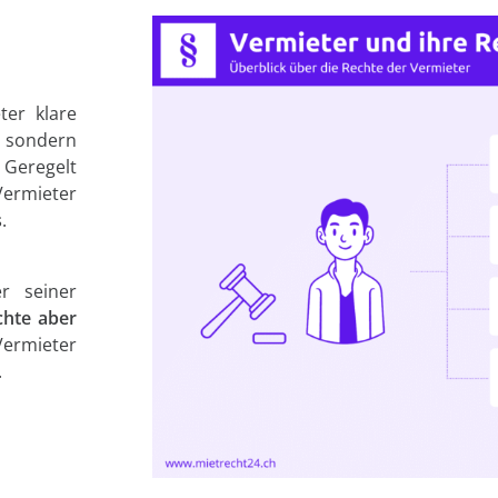
ter klare
 sondern
 Geregelt
ermieter
s
.
r seiner
chte aber
Vermieter
.