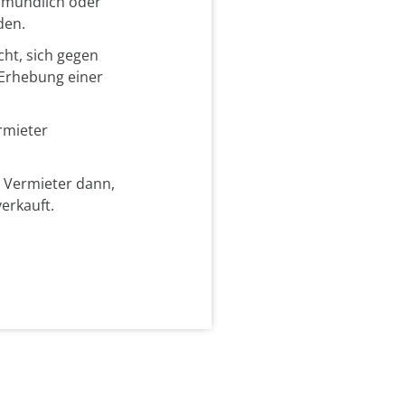
 mündlich oder
den.
cht, sich gegen
 Erhebung einer
rmieter
 Vermieter dann,
erkauft.