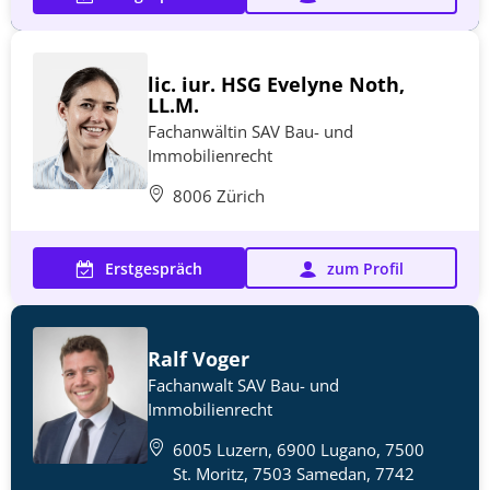
lic. iur. HSG Evelyne Noth,
LL.M.
Fachanwältin SAV Bau- und
Immobilienrecht
8006 Zürich
Erstgespräch
zum Profil
Ralf Voger
Fachanwalt SAV Bau- und
Immobilienrecht
6005 Luzern, 6900 Lugano, 7500
St. Moritz, 7503 Samedan, 7742