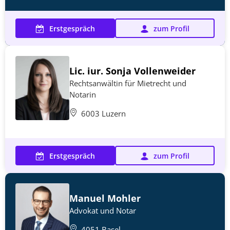
Erstgespräch
zum Profil
Lic. iur. Sonja Vollenweider
Rechtsanwältin für Mietrecht und
Notarin
6003 Luzern
Erstgespräch
zum Profil
Manuel Mohler
Advokat und Notar
4051 Basel